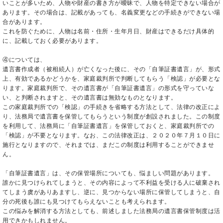
いことが多いため、人物や財産の書き方が曖昧で、人物を特定できない場合が
あります。その場合は、記載があっても、名義変更などの手続きができない場
合があります。
これを防ぐために、人物は名前・住所・生年月日、財産はできるだけ具体的
に、記載しておく必要があります。
④については、
遺言書作成者（被相続人）が亡くなった後に、その「自筆証書遺言」が、形式
上、有効であるかどうかを、家庭裁判所で判断してもらう「検認」が必要とな
ります。家庭裁判所で、その遺言書が「自筆証書遺言」の形式を守っていな
い、と判断されますと、その遺言書は無効なものとなります。
この家庭裁判所での「検認」の手続きを省略する方法として、法律の改正によ
り、法務局で遺言書を保管してもらうという制度が創設されました。この制度
を利用して、法務局に「自筆証書遺言」を保管しておくと、家庭裁判所での
「検認」が不要となります。なお、この法律改正は、２０２０年７月１０日に
施行となりますので、それまでは、まだこの制度は利用することができませ
ん。
「自筆証書遺言」は、その保管場所についても、悩ましい問題があります。
誰かに見つけられてしまうと、その内容によって不利益を受ける人に破棄され
てしまう虞がありあますし、逆に、見つからない場所に保管してしまうと、自
分の死後も誰にも見つけてもらえないことも考えられます。
この悩みを解消する方法としても、前述しました法務局の遺言書保管制度は活
用できかもしれません。