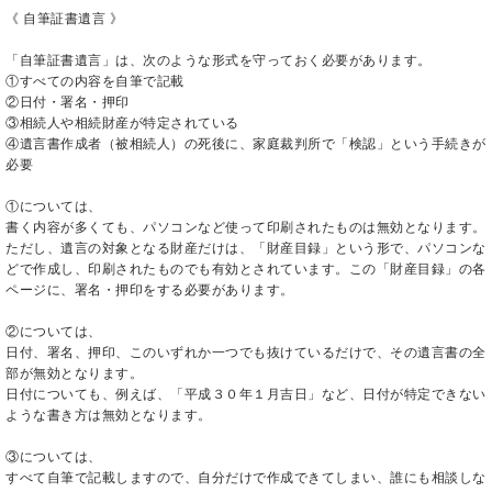
《 自筆証書遺言 》
「自筆証書遺言」は、次のような形式を守っておく必要があります。
①すべての内容を自筆で記載
②日付・署名・押印
③相続人や相続財産が特定されている
④遺言書作成者（被相続人）の死後に、家庭裁判所で「検認」という手続きが
必要
①については、
書く内容が多くても、パソコンなど使って印刷されたものは無効となります。
ただし、遺言の対象となる財産だけは、「財産目録」という形で、パソコンな
どで作成し、印刷されたものでも有効とされています。この「財産目録」の各
ページに、署名・押印をする必要があります。
②については、
日付、署名、押印、このいずれか一つでも抜けているだけで、その遺言書の全
部が無効となります。
日付についても、例えば、「平成３０年１月吉日」など、日付が特定できない
ような書き方は無効となります。
③については、
すべて自筆で記載しますので、自分だけで作成できてしまい、誰にも相談しな